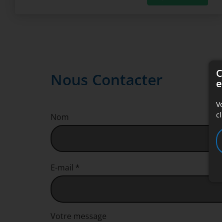
C
Nous Contacter
e
V
c
Nom
E-mail *
Votre message