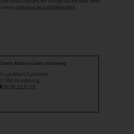
 son sous-traitant en charge du serveur web.
à notre
politique de confidentialité
.
Centre Alliance Laser strasbourg
9 rue Albert Calmette,
67200 Strasbourg
06.95.22.37.50