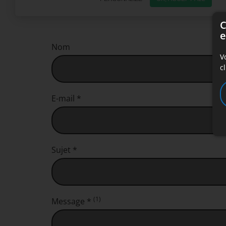
C
e
Nom
V
c
E-mail *
Sujet *
(1)
Message *